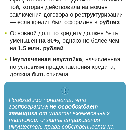
той, которая действовала на момент
заключения договора о реструктуризации
— если кредит был оформлен в
рублях
.
Основной долг по кредиту должен быть
уменьшен
на 30%
, однако не более чем
на
1,5 млн. рублей
.
Неуплаченная неустойка
, начисленная
по условиям предоставления кредита,
должна быть списана.
Необходимо понимать, что
госпрограмма
не освобождает
заемщика
от уплаты ежемесячных
платежей, оплаты страхования
имущества, права собственности на