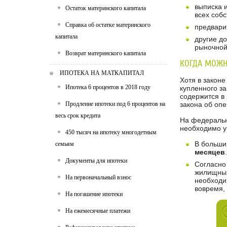
выписка 
Остаток материнского капитала
всех собс
Справка об остатке материнского
предвари
капитала
другие д
рыночной 
Возврат материнского капитала
КОГДА МОЖН
ИПОТЕКА НА МАТКАПИТАЛ
Хотя в законе
Ипотека 6 процентов в 2018 году
купленного з
содержится в
Продление ипотеки под 6 процентов на
закона об опе
весь срок кредита
На федеральн
необходимо уч
450 тысяч на ипотеку многодетным
В больши
семьям
месяцев
.
Документы для ипотеки
Согласно
жилищных
На первоначальный взнос
необходи
вовремя, 
На погашение ипотеки
На ежемесячные платежи