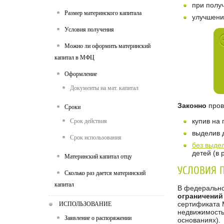
при полу
Размер материнского капитала
улучшени
Условия получения
Можно ли оформить материнский
капитал в МФЦ
Оформление
Документы на мат. капитал
Законно
пров
Сроки
купив на
Срок действия
выделив 
Срок использования
без выде
детей (в
Материнский капитал отцу
УСЛОВИЯ 
Сколько раз дается материнский
капитал
В федеральн
ограничений
сертификата 
ИСПОЛЬЗОВАНИЕ
недвижимость
Заявление о распоряжении
основаниях).