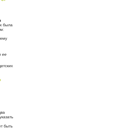
в
х была
м:
нему
и ее
детских
Ь
два
указать
т быть