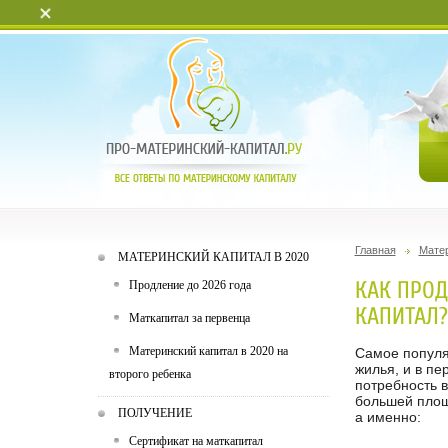
+
Главная
Матер
МАТЕРИНСКИЙ КАПИТАЛ В 2020
КАК ПРОД
Продление до 2026 года
КАПИТАЛ?
Маткапитал за первенца
Материнский капитал в 2020 на
Самое популя
жилья, и в п
второго ребенка
потребность в
большей площ
ПОЛУЧЕНИЕ
а именно:
Сертификат на маткапитал