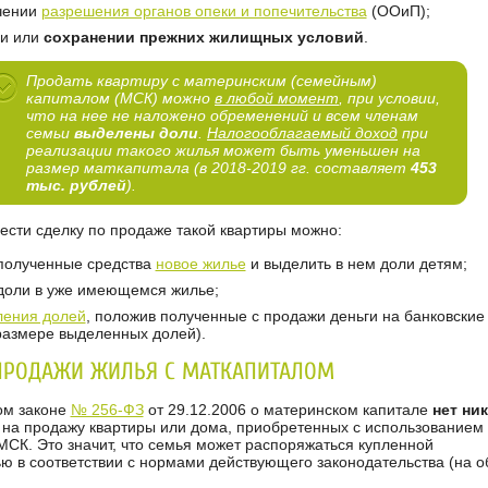
чении
разрешения органов опеки и попечительства
(ООиП);
и или
сохранении прежних жилищных условий
.
Продать квартиру с материнским (семейным)
капиталом (МСК) можно
в любой момент
, при условии,
что на нее не наложено обременений и всем членам
семьи
выделены доли
.
Налогооблагаемый доход
при
реализации такого жилья может быть уменьшен на
размер маткапитала (в 2018-2019 гг. составляет
453
тыс. рублей
).
ести сделку по продаже такой квартиры можно:
 полученные средства
новое жилье
и выделить в нем доли детям;
доли в уже имеющемся жилье;
ления долей
, положив полученные с продажи деньги на банковские
 размере выделенных долей).
ПРОДАЖИ ЖИЛЬЯ С МАТКАПИТАЛОМ
ом законе
№ 256-ФЗ
от 29.12.2006 о материнском капитале
нет ни
на продажу квартиры или дома, приобретенных с использованием 
МСК. Это значит, что семья может распоряжаться купленной
ю в соответствии с нормами действующего законодательства (на 