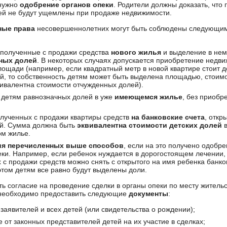
 нужно
одобрение органов опеки
. Родители должны доказать, что 
ей не будут ущемлены при продаже недвижимости.
ные права
несовершеннолетних могут быть соблюдены следующи
 полученные с продажи средства
нового жилья
и выделение в нем
ных долей
. В некоторых случаях допускается приобретение недв
ощади (например, если квадратный метр в новой квартире стоит 
ой, то собственность детям может быть выделена площадью, стоим
вивалентна стоимости отчужденных долей).
детям равнозначных долей в уже
имеющемся жилье
, без приобр
лученных с продажи квартиры средств
на банковские счета
, откр
й. Сумма должна быть
эквивалентна стоимости детских долей
м жилье.
я перечисленных выше способов
, если на это получено одобр
еки. Например, если ребенок нуждается в дорогостоящем лечении, 
 с продажи средств можно снять с открытого на имя ребенка банко
 этом детям все равно будут выделены доли.
ь согласие на проведение сделки в органы опеки по месту жительс
) необходимо предоставить следующие
документы
:
заявителей и всех детей (или свидетельства о рождении);
 от законных представителей детей на их участие в сделках;