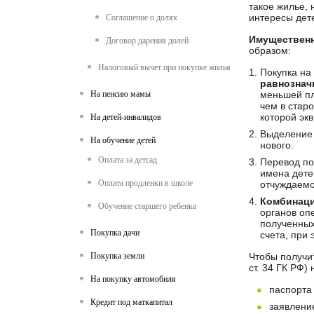
такое жилье,
интересы дет
Соглашение о долях
Имуществен
Договор дарения долей
образом:
Налоговый вычет при покупке жилья
Покупка на
равнознач
На пенсию мамы
меньшей пл
чем в стар
которой эк
На детей-инвалидов
Выделение 
На обучение детей
нового.
Оплата за детсад
Перевод по
имена дете
Оплата продленки в школе
отчуждаемо
Комбинаци
Обучение старшего ребенка
органов оп
полученных
Покупка дачи
счета, при
Покупка земли
Чтобы получит
ст. 34 ГК РФ
На покупку автомобиля
паспорта 
Кредит под маткапитал
заявление