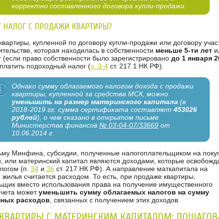
корректно составленного договора купли-продажи.
Т НАЛОГ С ПРОДАЖИ КВАРТИРЫ?
вартиры, купленной по договору купли-продажи или договору учас
ительстве, которая находилась в собственности
меньше 5-ти лет
и
т
(если право собственности было зарегистрировано
до 1 января 2
уплатить подоходный налог (
ч. 3-4
ст. 217.1 НК РФ).
Однако сумму облагаемого налогом дохода с продажи
квартиры, купленной за средства МСК, можно
уменьшить на размер материнского капитала
(в
2018-2019 гг. сумма сертификата составляет
453026
рублей
), о чем сказано в открытом письме
Министерства финансов
№ 03-04-07/33669
от
10.06.2014 г.
ьму Минфина, субсидии, полученные налогоплательщиком на поку
, или материнский капитал являются доходами, которые освобожд
логом (п.
34
и
36
ст. 217 НК РФ). А направление маткапитала на
жилья считается расходом. То есть, при продаже квартиры,
ьщик вместо использования права на получение имущественного
ычета может
уменьшить сумму облагаемых налогов на сумму
ных расходов
, связанных с получением этих доходов.
КВАРТИРЫ С МАТЕРИНСКИМ КАПИТАЛОМ: ПОШАГОВ