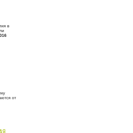
тия в
ли
016
пку
аются от
АЯ