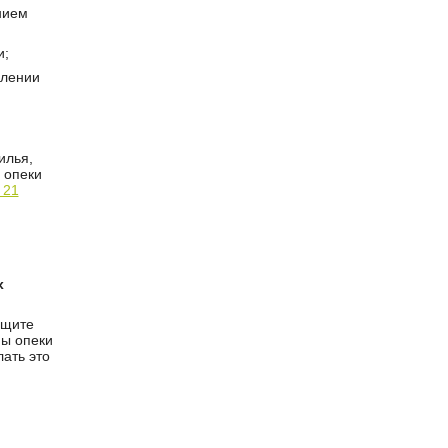
нием
и;
елении
илья,
 опеки
. 21
х
ащите
ны опеки
ать это