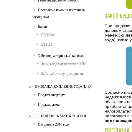
Рефинансирование ипотеки
Программа помощи ипотечным
КАКОЙ БУДЕ
заемщикам
При продаже к
Банки
долевом стро
Сбербанк
менее 3-х ле
года
) нужно 
ВТБ 24
Займ под материнский капитал
Займы под мат капитал в КПК
Займ работнику предприятия
ПРОДАЖА КУПЛЕННОГО ЖИЛЬЯ
Согласно пис
Продать квартиру
недвижимости
обложения на
Продажа дома
приобретение 
налогоплател
налогового в
ОБНАЛИЧИТЬ МАТ. КАПИТАЛ
подтвержден
Выплаты в 2018 году
ПРОДАЖА 