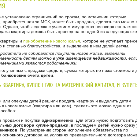
ИЯ
 не установлено ограничений по срокам, по истечении которых
, приобретенная за МСК, может быть продана, сделать это можно
я
. Однако, чтобы сделка с участием имущества несовершеннолетни
одажа квартиры должна быть проведена по одной из следующих схе
квартиры и
приобретение нового жилья
, которое не уступает преж
 и степенью благоустройства, и выделение в нем долей детям.
 родители не собираются покупать новое жилье, выделать
твенность детям можно в
уже имеющейся недвижимости
, есл
твенниками являются родственники.
полученных с продажи средств, сумма которых не ниже стоимости 
 банковские счета детей
.
 КВАРТИРУ, КУПЛЕННУЮ НА МАТЕРИНСКИЙ КАПИТАЛ, И КУПИТ
и или опекуны детей решили продать квартиру и выделить детям
 в новом жилье (квартира или дом), сделать это можно одним из
особов:
 продажи и покупки
одновременно
. Для этого нужно подготовить 
ельных
договора купли-продажи
, в последнем детей нужно сразу 
венников
. По усмотрению сторон исполнение обязательства по
 основного договора на условиях предварительного договора може