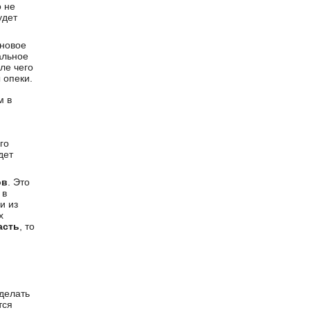
о не
удет
 новое
альное
ле чего
 опеки.
м в
го
дет
ов
. Это
 в
и из
х
асть
, то
сделать
тся