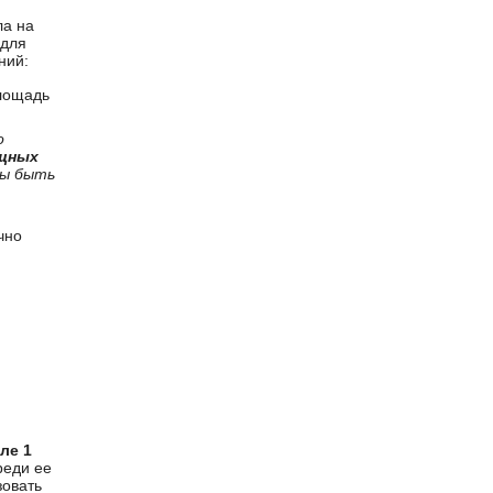
ла на
 для
ний:
площадь
о
ищных
ны быть
чно
ле 1
реди ее
зовать