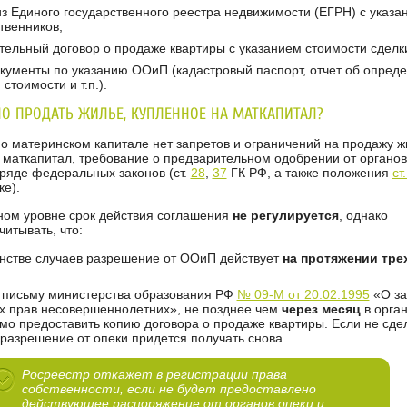
из Единого государственного реестра недвижимости (ЕГРН) с указа
твенников;
тельный договор о продаже квартиры с указанием стоимости сделк
окументы по указанию ООиП (кадастровый паспорт, отчет об опред
стоимости и т.п.).
О ПРОДАТЬ ЖИЛЬЕ, КУПЛЕННОЕ НА МАТКАПИТАЛ?
 о материнском капитале нет запретов и ограничений на продажу ж
а маткапитал, требование о предварительном одобрении от органов
 ряде федеральных законов (ст.
28
,
37
ГК РФ, а также положения
ст
ке).
ом уровне срок действия соглашения
не регулируется
, однако
итывать, что:
нстве случаев разрешение от ООиП действует
на протяжении тре
 письму министерства образования РФ
№ 09-М от 20.02.1995
«О з
 прав несовершеннолетних», не позднее чем
через месяц
в орга
мо предоставить копию договора о продаже квартиры. Если не сдел
разрешение от опеки придется получать снова.
Росреестр откажет в регистрации права
собственности, если не будет предоставлено
действующее распоряжение от органов опеки и