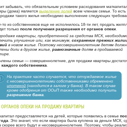
оит забывать, что обязательным условием расходования маткапита
тиры (дома) является
выделение долей
всем членам семьи. То есть
родажи такого жилья необходимо выполнение следующих требова
-то из собственников еще не исполнилось 18-ти лет, продать жил
дет только
после получения разрешения от органов опеки
.
продаже квартиры, приобретенной за средства МСК, необходим
печить улучшение или, как минимум,
сохранение прежних жил
вий
в новом жилье. Поэтому несовершеннолетним детям долж
лены доли в другом жилье,
равнозначные
долям в продаваемой
тире.
 члены семьи — совершеннолетние, для продажи квартиры достато
 каждого собственника
.
На практике часто случается, что отчуждаемое жилье
с несовершеннолетними собственниками обременено
ипотекой
(находится в залоге у банка). В таком случае
кроме одобрения от ООиП также необходимо получить
разрешение банка
.
 ОРГАНОВ ОПЕКИ НА ПРОДАЖУ КВАРТИРЫ
капитал предоставляется на детей, которые появились в семье
пос
года
. Это значит, что если квартира была куплена за деньги МСК, с
 скорее всего будут и несовершеннолетние. Поэтому, чтобы реали