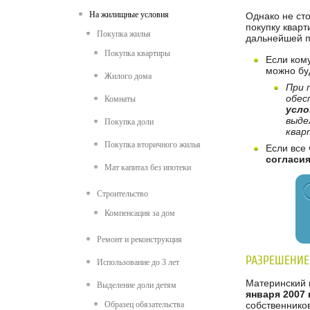
На жилищные условия
Однако не ст
покупку квар
Покупка жилья
дальнейшей п
Покупка квартиры
Если кому
можно бу
Жилого дома
При 
обес
Комнаты
усло
выде
Покупка доли
квар
Покупка вторичного жилья
Если все
согласия
Мат капитал без ипотеки
Строительство
Компенсация за дом
Ремонт и реконструкция
РАЗРЕШЕНИЕ
Использование до 3 лет
Материнский 
Выделение доли детям
января 2007 
Образец обязательства
собственников