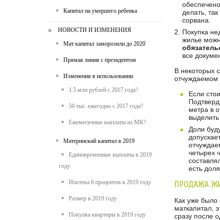
обеспечено
Капитал на умершего ребенка
делать, так
сорвана.
НОВОСТИ И ИЗМЕНЕНИЯ
Покупка не
жилье можн
Мат капитал заморозили до 2020
обязатель
все докуме
Прямая линия с президентом
В некоторых 
Изменения в использовании
отчуждаемом 
1.5 млн рублей с 2017 года?
Если стои
Подтверд
50 тыс. ежегодно с 2017 года?
метра в 
выделить
Ежемесячные выплаты из МК?
Доли буду
допускае
Материнский капитал в 2019
отчуждае
четырех 
Единовременные выплаты в 2019
составля
году
есть дол
Ипотека 6 процентов в 2019 году
ПРОДАЖА ЖИ
Размер в 2019 году
Как уже было 
маткапитал, 
Покупка квартиры в 2019 году
сразу после 