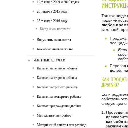
12 тысяч в 2009 и 2010 годах
ИНСТРУКЦ
20 тысяч в 2015 году
Так как нигде
недвижимость
25 тысяч в 2016 году
любое врем
Когда и как получить
законной, пр
Продажа 
Документы на выплаты
площадью
Как обналичить на жилье
Если
собс
собс
ЧАСТНЫЕ СЛУЧАИ
Перевод 
Капитал на первого ребенка
долей,
на
Капитал на второго ребенка
КАК ПРОДАТЬ
ДРУГУЮ?
Капитал на третьего ребенка
Если родител
Капитал на четвертого ребенка
собственность
следующих сп
Капитал при рождении двойни
Проведение
Мат. капитал на тройню
предварит
как собст
Материнский капитал при разводе
заключению