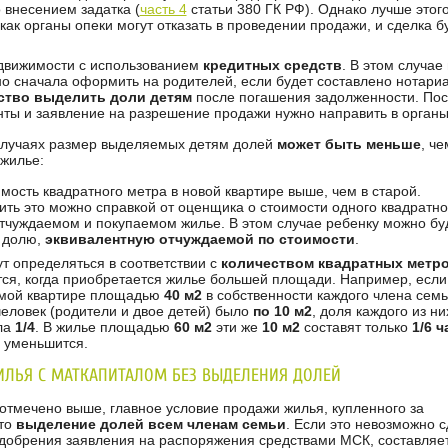
 внесением задатка (
часть 4
статьи 380 ГК РФ). Однако лучше этог
 как органы опеки могут отказать в проведении продажи, и сделка б
движимости с использованием
кредитных средств
. В этом случае
о сначала оформить на родителей, если будет составлено нотари
ство выделить доли детям
после погашения задолженности. Пос
нты и заявление на разрешение продажи нужно направить в органы
случаях размер выделяемых детям долей
может быть меньше
, че
жилье:
мость квадратного метра в новой квартире выше, чем в старой.
ить это можно справкой от оценщика о стоимости одного квадратно
отчуждаемом и покупаемом жилье. В этом случае ребенку можно бу
 долю,
эквивалентную отчуждаемой по стоимости
.
т определяться в соответствии с
количеством квадратных метр
тся, когда приобретается жилье большей площади. Например, если
мой квартире площадью
40 м2
в собственности каждого члена семь
человек (родители и двое детей) было
по 10 м2
, доля каждого из ни
ла
1/4
. В жилье площадью
60 м2
эти же
10 м2
составят только
1/6 ч
я уменьшится.
ЛЬЯ С МАТКАПИТАЛОМ БЕЗ ВЫДЕЛЕНИЯ ДОЛЕЙ
отмечено выше, главное условие продажи жилья, купленного за
это
выделение долей всем членам семьи
. Если это невозможно 
одобрения заявления на распоряжения средствами МСК, составляе