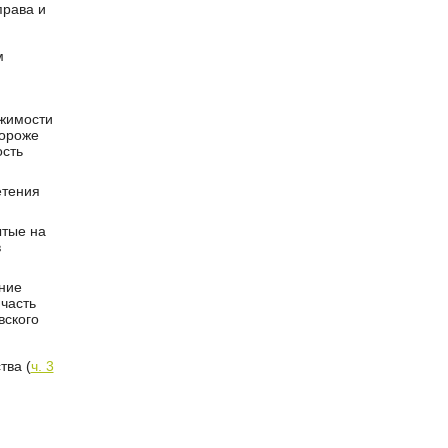
права и
м
ижимости
дороже
ость
етения
ытые на
в
ение
часть
вского
тва (
ч. 3