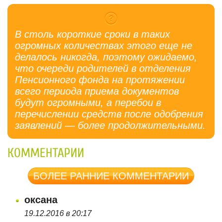
В столь короткие сроки в таких
огромных количествах этого еще не
делалось никогда, поэтому ожидаемо,
что очереди родителей в отделения
Пенсионного фонда на протяжении
всего периода приема документов
будут огромными, а перебои в
перечислении средств после одобрения
заявлений — более продолжительными.
КОММЕНТАРИИ
БОЛЕЕ РАННИЕ КОММЕНТАРИИ
оксана
19.12.2016 в 20:17