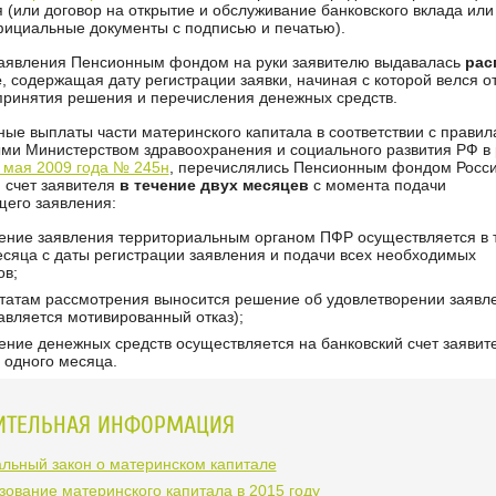
 (или договор на открытие и обслуживание банковского вклада или
фициальные документы с подписью и печатью).
аявления Пенсионным фондом на руки заявителю выдавалась
рас
е
, содержащая дату регистрации заявки, начиная с которой велся о
принятия решения и перечисления денежных средств.
ые выплаты части материнского капитала в соответствии с правил
ми Министерством здравоохранения и социального развития РФ в
5 мая 2009 года № 245н
, перечислялись Пенсионным фондом Росс
 счет заявителя
в течение двух месяцев
с момента подачи
щего заявления:
ение заявления территориальным органом ПФР осуществляется в 
есяца с даты регистрации заявления и подачи всех необходимых
ов;
ьтатам рассмотрения выносится решение об удовлетворении заявл
авляется мотивированный отказ);
ение денежных средств осуществляется на банковский счет заявит
 одного месяца.
ИТЕЛЬНАЯ ИНФОРМАЦИЯ
льный закон о материнском капитале
зование материнского капитала в 2015 году