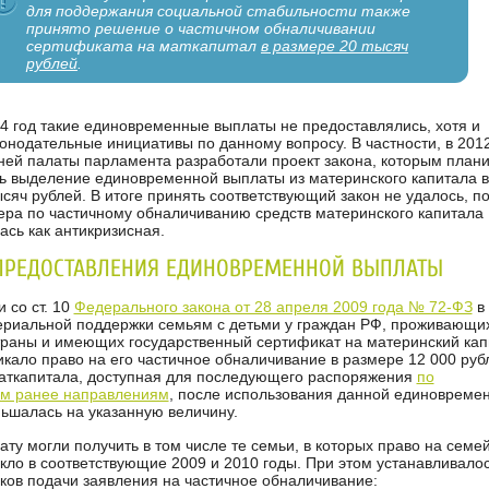
для поддержания социальной стабильности также
принято решение о частичном обналичивании
сертификата на маткапитал
в размере 20 тысяч
рублей
.
14 год такие единовременные выплаты не предоставлялись, хотя и
онодательные инициативы по данному вопросу. В частности, в 2012
ней палаты парламента разработали проект закона, которым план
ь выделение единовременной выплаты из материнского капитала в
сяч рублей. В итоге принять соответствующий закон не удалось, п
ера по частичному обналичиванию средств материнского капитала
сь как антикризисная.
ПРЕДОСТАВЛЕНИЯ ЕДИНОВРЕМЕННОЙ ВЫПЛАТЫ
и со ст. 10
Федерального закона от 28 апреля 2009 года № 72-ФЗ
в 
ериальной поддержки семьям с детьми у граждан РФ, проживающи
траны и имеющих государственный сертификат на материнский кап
кало право на его частичное обналичивание в размере 12 000 руб
аткапитала, доступная для последующего распоряжения
по
м ранее направлениям
, после использования данной единовреме
ьшалась на указанную величину.
ту могли получить в том числе те семьи, в которых право на семе
кло в соответствующие 2009 и 2010 годы. При этом устанавливало
оков подачи заявления на частичное обналичивание: