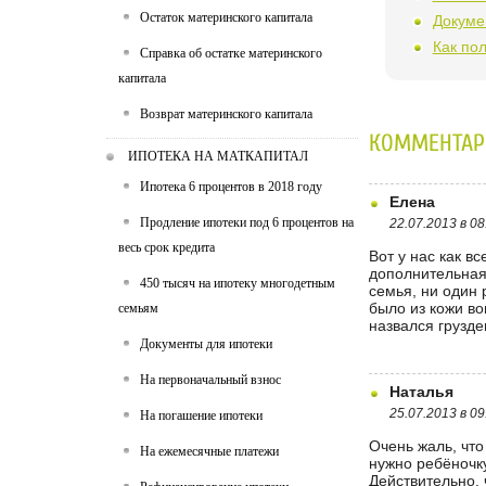
Остаток материнского капитала
Докуме
Как по
Справка об остатке материнского
капитала
Возврат материнского капитала
КОММЕНТАР
ИПОТЕКА НА МАТКАПИТАЛ
Ипотека 6 процентов в 2018 году
Елена
Продление ипотеки под 6 процентов на
22.07.2013 в 08
весь срок кредита
Вот у нас как вс
дополнительная 
450 тысяч на ипотеку многодетным
семья, ни один 
было из кожи во
семьям
назвался грузде
Документы для ипотеки
На первоначальный взнос
Наталья
25.07.2013 в 09
На погашение ипотеки
Очень жаль, что
На ежемесячные платежи
нужно ребёночку
Действительно,