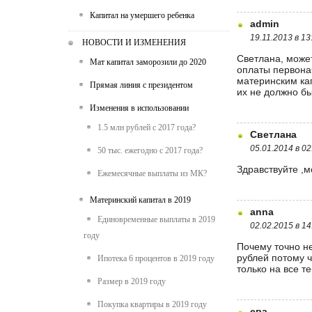
Капитал на умершего ребенка
admin
19.11.2013 в 13
НОВОСТИ И ИЗМЕНЕНИЯ
Светлана, может
Мат капитал заморозили до 2020
оплаты первонач
материнским кап
Прямая линия с президентом
их не должно бы
Изменения в использовании
1.5 млн рублей с 2017 года?
Светлана
05.01.2014 в 02
50 тыс. ежегодно с 2017 года?
Здравствуйте ,м
Ежемесячные выплаты из МК?
Материнский капитал в 2019
anna
Единовременные выплаты в 2019
02.02.2015 в 14
году
Почему точно не
рублей потому ч
Ипотека 6 процентов в 2019 году
только на все т
Размер в 2019 году
Покупка квартиры в 2019 году
ева