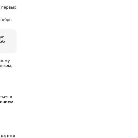
 первых
ктября
ри
об
нному
енком,
ться в
лением
 на имя