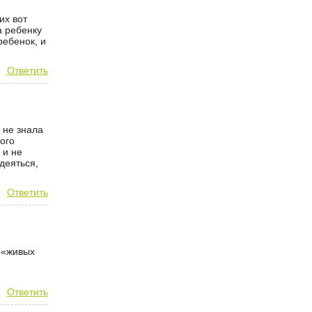
их вот
а ребенку
ребенок, и
Ответить
 не знала
ого
 и не
деяться,
Ответить
 «живых
Ответить