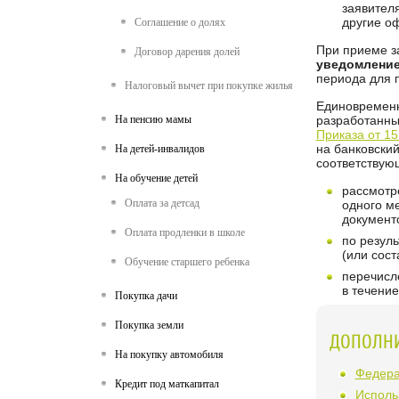
заявителя
другие о
Соглашение о долях
При приеме з
Договор дарения долей
уведомлени
периода для 
Налоговый вычет при покупке жилья
Единовременн
На пенсию мамы
разработанны
Приказа от 1
на банковский
На детей-инвалидов
соответствую
На обучение детей
рассмотр
Оплата за детсад
одного м
документ
Оплата продленки в школе
по резул
(или сост
Обучение старшего ребенка
перечисл
в течение
Покупка дачи
Покупка земли
ДОПОЛН
На покупку автомобиля
Федера
Кредит под маткапитал
Исполь