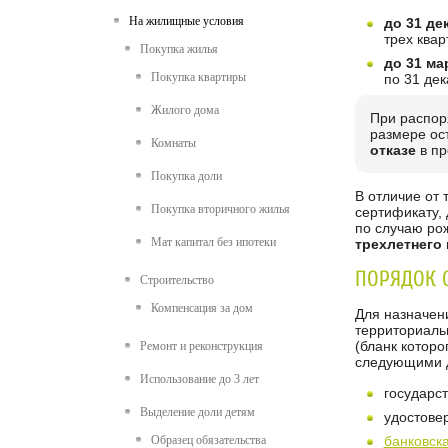
На жилищные условия
до 31 де
трех квар
Покупка жилья
до 31 ма
Покупка квартиры
по 31 дек
Жилого дома
При распор
размере ос
Комнаты
отказе
в пр
Покупка доли
В отличие от
Покупка вторичного жилья
сертификату,
по случаю ро
Мат капитал без ипотеки
трехлетнего
ПОРЯДОК 
Строительство
Компенсация за дом
Для назначен
территориаль
(бланк которо
Ремонт и реконструкция
следующими д
Использование до 3 лет
государс
Выделение доли детям
удостове
Образец обязательства
банковска