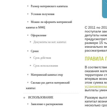
Размер материнского капитала
Условия получения
Можно ли оформить материнский
С 2011 по 20
капитал в МФЦ
поступали зак
депутаты ниж
Оформление
предусмотрет
Документы на мат. капитал
размере 15 ты
изначально м
рассматривала
Сроки
ПРАВИЛА 
Срок действия
Срок использования
В соответстви
оказания мат
территории с
Материнский капитал отцу
впервые возни
этом сумма м
Сколько раз дается материнский
установленны
капитал
выплаты умен
Разовую выпла
ИСПОЛЬЗОВАНИЕ
капитал возни
Заявление о распоряжении
несколько ср