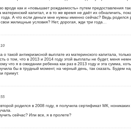
во вроде как и «повышает рождаемость» путем предоставления так
 материнский капитал, и в то же время не даёт их обналичить, пок
 года. А что если деньги мне нужны именно сейчас? Ведь родился 
 свои жилищные условия? Нет, дорогая, жди три года…
:10
 о такой антикризисной выплате из материнского капитала, только
сть о том, что в 2013 и 2014 году этой выплаты не будет, меня немн
ому что я в ожидании ребенка как раз в 2013 году и эта сумма, хоть
учила бы в трудный момент, на черный день, так сказать. Будем на
ки примут.
:55
второй родился в 2008 году, я получила сертификат МК, ноникаких
учала.
лучить сейчас? Или все, я в пролете?