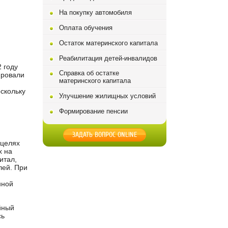
На покупку автомобиля
Оплата обучения
Остаток материнского капитала
Реабилитация детей-инвалидов
 году
Справка об остатке
ировали
материнского капитала
оскольку
Улучшение жилищных условий
Формирование пенсии
ЗАДАТЬ ВОПРОС ONLINE
целях
х на
итал,
лей. При
нной
йный
сь