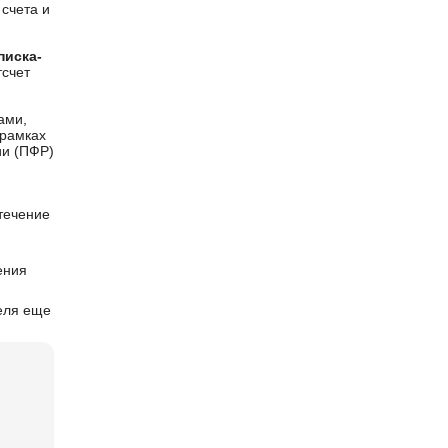
 счета и
писка-
тсчет
ами,
 рамках
ии (ПФР)
течение
ения
еля еще