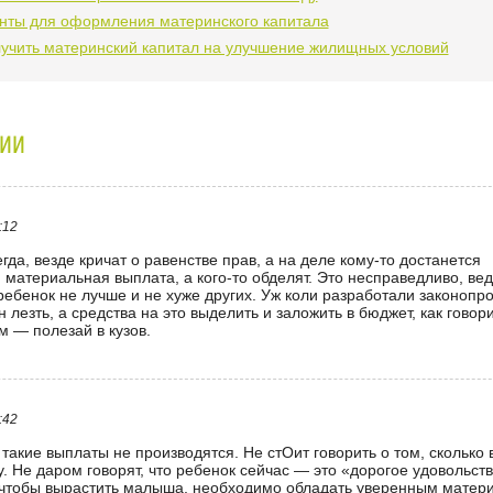
нты для оформления материнского капитала
лучить материнский капитал на улучшение жилищных условий
ИИ
:12
егда, везде кричат о равенстве прав, а на деле кому-то достанется
материальная выплата, а кого-то обделят. Это несправедливо, вед
ребенок не лучше и не хуже других. Уж коли разработали законопро
н лезть, а средства на это выделить и заложить в бюджет, как говор
м — полезай в кузов.
:42
 такие выплаты не производятся. Не стОит говорить о том, сколько 
. Не даром говорят, что ребенок сейчас — это «дорогое удовольств
 чтобы вырастить малыша, необходимо обладать уверенным матер