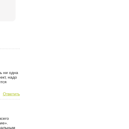
ь ни одна
ект, надо
ится
Ответить
всего
ие».
иальным