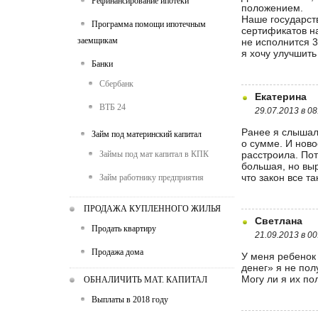
Рефинансирование ипотеки
положением.
Наше государст
Программа помощи ипотечным
сертификатов на
заемщикам
не исполнится 3
я хочу улучшить
Банки
Сбербанк
Екатерина
ВТБ 24
29.07.2013 в 08
Ранее я слышала
Займ под материнский капитал
о сумме. И ново
Займы под мат капитал в КПК
расстроила. Пот
большая, но выр
что закон все та
Займ работнику предприятия
ПРОДАЖА КУПЛЕННОГО ЖИЛЬЯ
Светлана
Продать квартиру
21.09.2013 в 00
Продажа дома
У меня ребенок 
денег» я не пол
Могу ли я их по
ОБНАЛИЧИТЬ МАТ. КАПИТАЛ
Выплаты в 2018 году