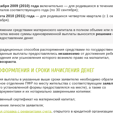
кабря 2009 (2010) года
включительно — для родившихся в течение
талов соответствующего года (по 30 сентября);
рта 2010 (2011) года
— для родившихся четвертом квартале (с 1 о
абря).
яжении средствами материнского капитала в полном объеме или п
татка менее суммы единовременной выплаты выносится
решение 
едоставлении денег.
 традиционных способов распоряжения средствами по государстве
 данные выплаты предоставлялись
независимо
от достижения реб
ждения или усыновления которого возникло право на маткапитал,
 возраста
.
ОФОРМЛЕНИЯ И СРОКИ НАЧИСЛЕНИЯ ДЕНЕГ
ия выплаты в указанные выше сроки заявителю необходимо обрати
ное отделение ПФР по месту жительства с соответствующем
заяв
го установленной формы предоставлялся на месте), а также со
окументами и их нотариально заверенными копиями:
твенный сертификат на материнский капитал;
рение личности заявителя;
я справка с реквизитами счета
, открытого в кредитной организации