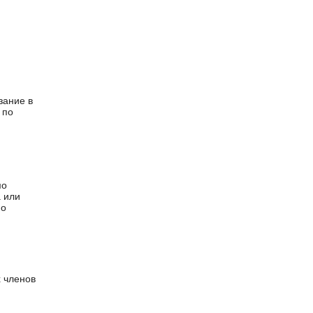
зание в
 по
мо
 или
но
 членов