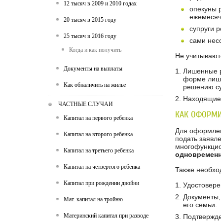
12 тысяч в 2009 и 2010 годах
опекуны 
ежемесяч
20 тысяч в 2015 году
супруги 
25 тысяч в 2016 году
сами нес
Когда и как получить
Не учитывают
Документы на выплаты
Лишенные р
форме лише
Как обналичить на жилье
решению су
Находящиес
ЧАСТНЫЕ СЛУЧАИ
КАК ОФОРМИ
Капитал на первого ребенка
Для оформлен
Капитал на второго ребенка
подать заявл
многофункцио
Капитал на третьего ребенка
одновременн
Капитал на четвертого ребенка
Также необхо
Капитал при рождении двойни
Удостовере
Документы,
Мат. капитал на тройню
его семьи.
Материнский капитал при разводе
Подтвержде