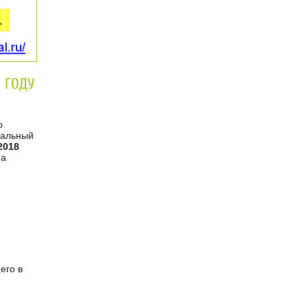
 ГОДУ
о
альный
2018
на
его в