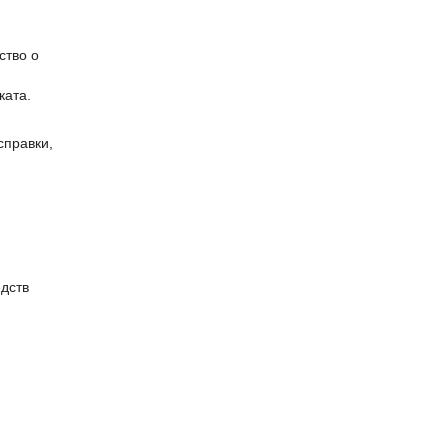
ство о
ката.
справки,
дств