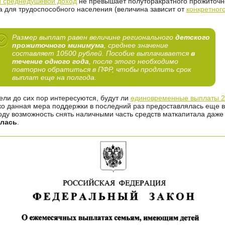
 среднедушевой доход
не превышает полуторакратного прожиточн
 для трудоспособного населения (величина зависит от
конкретног
Размер выплат равен величине регионального
детского
прожиточного минимума
, среднее значение
составляет 10500 рублей. Пособие выплачивается
в
течение одного года
, после этого необходимо
повторно обратиться в ПФР, чтобы продлить срок
выплат еще на полгода.
ели до сих пор интересуются, будут ли
единовременные выплаты 
ко данная мера поддержки в последний раз предоставлялась еще в
году возможность снять наличными часть средств маткапитала даж
лась
.