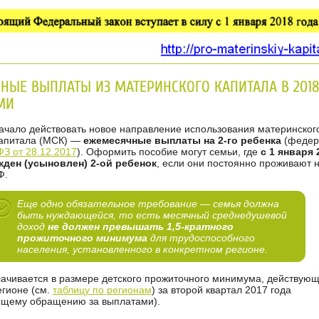
НЫЕ ВЫПЛАТЫ ИЗ МАТЕРИНСКОГО КАПИТАЛА В 2018
МИ
начало действовать новое направление использования материнског
капитала (МСК) —
ежемесячные выплаты на 2-го ребенка
(федер
З от 28.12.2017
). Оформить пособие могут семьи, где
с 1 января 
жден (усыновлен) 2-ой ребенок
, если они постоянно проживают 
Ф.
Еще одно обязательное требование — семья должна
быть нуждающейся, то есть месячный среднедушевой
доход
не должен превышать 1,5-кратного
прожиточного минимума
для трудоспособного
населения, установленного в конкретном регионе.
ачивается в размере детского прожиточного минимума, действующ
егионе (см.
таблицу по регионам
) за второй квартал 2017 года
щему обращению за выплатами).