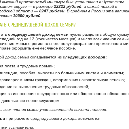
 высокий прожиточный минимум был установлен в Чукотском
омном округе — в размере
22222 рублей
, а самый низкий в
родской области —
8247 рублей
. В среднем в России эта величи
авляет
10500 рублей
.
ТАТЬ СРЕДНЕДУШЕВОЙ ДОХОД СЕМЬИ?
тать
среднедушевой доход семьи
нужно разделить общую сумму
следний год на 12 (количество месяцев) и число всех членов семьи
начение меньше регионального полуторократного прожиточного м
вправе оформить ежемесячное пособие.
й доход семьи складывается из
следующих доходов
:
ая плата и трудовые премии;
стипендии, пособия, выплаты по больничным листам и алименты;
правопреемникам граждан, оформивших накопительную пенсию;
ждение за выполнение трудовых обязанностей;
ции за исполнение государственных или общественных обязанност
 довольствие военнослужащим.
ы всех членов семьи учитываются до вычета налогов.
мьи
при расчете среднедушевого дохода включаются:
 или усыновители;