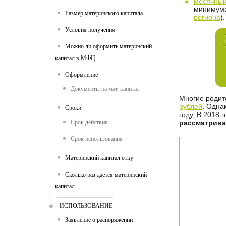
месячный
минимума
Размер материнского капитала
региона
).
Условия получения
Можно ли оформить материнский
капитал в МФЦ
Оформление
Документы на мат. капитал
Многие родит
рублей
. Одна
Сроки
году. В 2018 
Срок действия
рассматрива
Срок использования
Материнский капитал отцу
Сколько раз дается материнский
капитал
ИСПОЛЬЗОВАНИЕ
Заявление о распоряжении