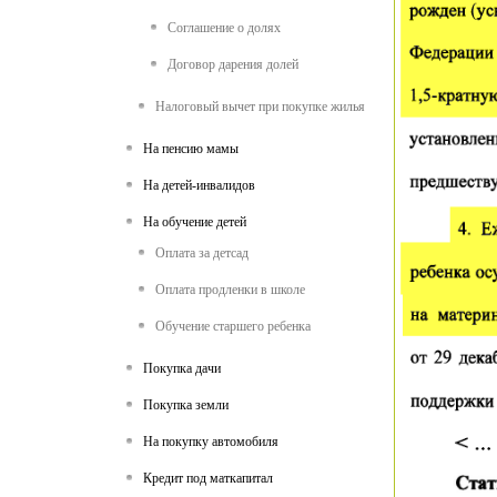
Соглашение о долях
Договор дарения долей
Налоговый вычет при покупке жилья
На пенсию мамы
На детей-инвалидов
На обучение детей
Оплата за детсад
Оплата продленки в школе
Обучение старшего ребенка
Покупка дачи
Покупка земли
На покупку автомобиля
Кредит под маткапитал