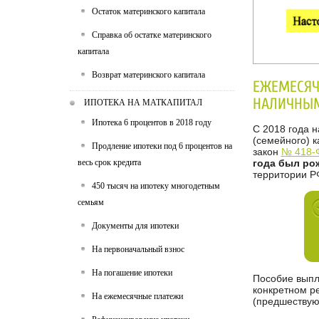
Остаток материнского капитала
Справка об остатке материнского
капитала
Возврат материнского капитала
ЕЖЕМЕСЯЧ
НАЛИЧНЫ
ИПОТЕКА НА МАТКАПИТАЛ
Ипотека 6 процентов в 2018 году
С 2018 года 
(семейного) 
Продление ипотеки под 6 процентов на
закон
№ 418-Ф
весь срок кредита
года был ро
территории Р
450 тысяч на ипотеку многодетным
семьям
Документы для ипотеки
На первоначальный взнос
На погашение ипотеки
Пособие выпл
конкретном р
На ежемесячные платежи
(предшествую