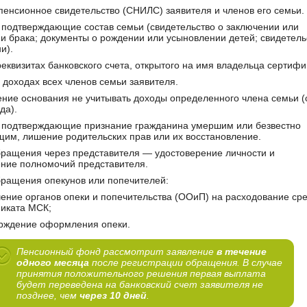
пенсионное свидетельство (СНИЛС) заявителя и членов его семьи.
 подтверждающие состав семьи (свидетельство о заключении или
и брака; документы о рождении или усыновлении детей; свидетель
и).
еквизитах банковского счета, открытого на имя владельца сертифи
 доходах всех членов семьи заявителя.
ние основания не учитывать доходы определенного члена семьи (
да).
 подтверждающие признание гражданина умершим или безвестно
щим, лишение родительских прав или их восстановление.
бращения через представителя — удостоверение личности и
ние полномочий представителя.
бращения опекунов или попечителей:
ение органов опеки и попечительства (ООиП) на расходование сре
иката МСК;
рждение оформления опеки.
Пенсионный фонд рассмотрит заявление
в течение
одного месяца
после регистрации обращения. В случае
принятия положительного решения первая выплата
будет переведена на банковский счет заявителя не
позднее, чем
через 10 дней
.