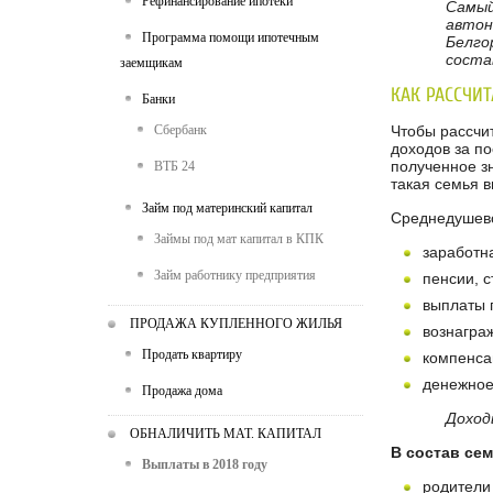
Рефинансирование ипотеки
Самый
автон
Программа помощи ипотечным
Белго
сост
заемщикам
КАК РАССЧИ
Банки
Сбербанк
Чтобы рассчи
доходов за по
полученное з
ВТБ 24
такая семья 
Займ под материнский капитал
Среднедушево
Займы под мат капитал в КПК
заработн
Займ работнику предприятия
пенсии, 
выплаты 
ПРОДАЖА КУПЛЕННОГО ЖИЛЬЯ
вознагра
Продать квартиру
компенса
денежное
Продажа дома
Доход
ОБНАЛИЧИТЬ МАТ. КАПИТАЛ
В состав се
Выплаты в 2018 году
родители