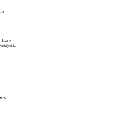
на
. Если
инимума,
ей;